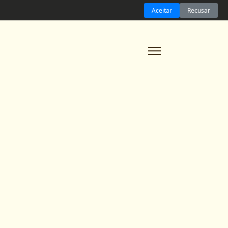
Home
Aceitar
Recusar
A Arquiteta
Serviços
Projetos
Dicas
Contato