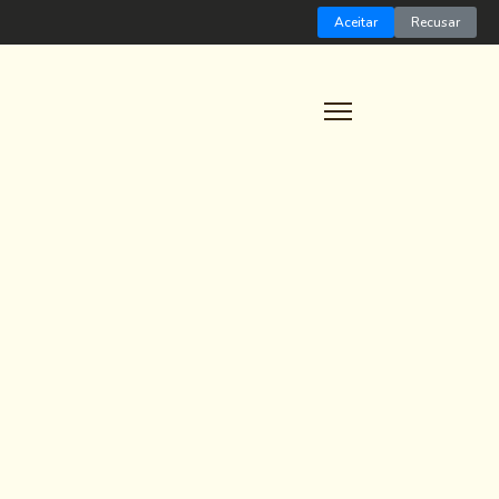
Home
Aceitar
Recusar
A Arquiteta
Serviços
Projetos
Dicas
Contato