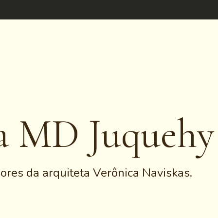
a MD Juquehy
iores da arquiteta Verônica Naviskas.