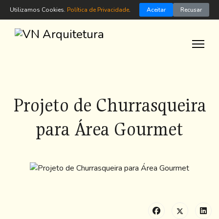
Home
Utilizamos Cookies.
Política de Privacidade
.
Aceitar
Recusar
A
Arquiteta
Serviços
Projetos
Dicas
Projeto de Churrasqueira
Contato
para Área Gourmet