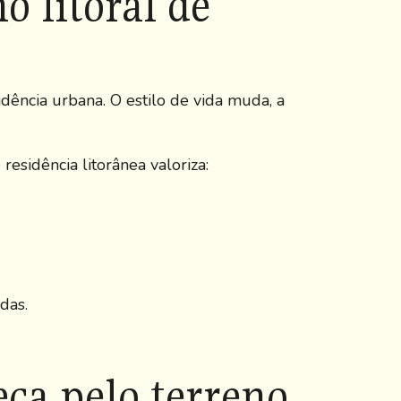
o litoral de
ncia urbana. O estilo de vida muda, a
sidência litorânea valoriza:
das.
eça pelo terreno