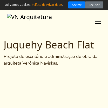
Home
Utilizamos Cookies.
Política de Privacidade
.
Aceitar
Recusar
A
Arquiteta
Serviços
Projetos
Juquehy Beach Flat
Dicas
Contato
Projeto de escritório e administração de obra da
arquiteta Verônica Naviskas.